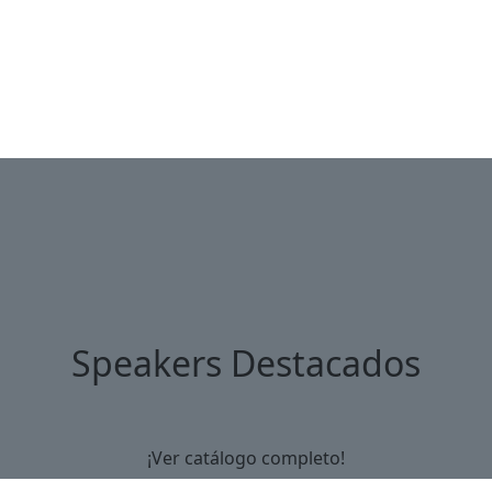
o para tu evento empresarial en menos de 24 hor
 líderes que inspiran, transforman y generan im
Speakers Destacados
¡Ver catálogo completo!