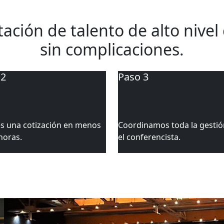
de conferencistas en menos 
tación de talento de alto nivel
sin complicaciones.
 2
Paso 3
s una cotización en menos
Coordinamos toda la gestió
horas.
el conferencista.
¡Contáctanos!